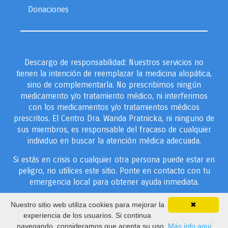
Donaciones
Descargo de responsabilidad: Nuestros servicios no
tienen la intención de reemplazar la medicina alopática,
sino de complementarla. No prescribimos ningún
medicamento y/o tratamiento médico, ni interferimos
con los medicamentos y/o tratamientos médicos
prescritos. El Centro Dra. Wanda Pratnicka, ni ninguno de
sus miembros, es responsable del fracaso de cualquier
individuo en buscar la atención médica adecuada.
Si estás en crisis o cualquier otra persona puede estar en
peligro, no utilices este sitio. Ponte en contacto con tu
emergencia local para obtener ayuda inmediata.
Derechos de autor © 2025 por la Fundación Dra. Wanda
Nuestro sitio web utiliza cookies para mejorar la
✖
Pratnicka, Todos los derechos reservados.
experiencia de los usuarios. Si continua
navegando, consideramos que acepta su uso.
Más info aquí